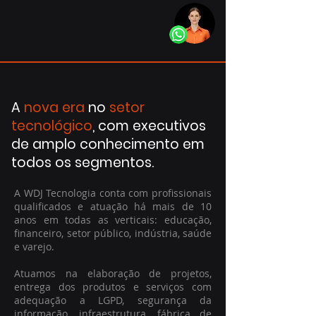
A
nova era
no
setor
tecnológico
, com executivos
de amplo conhecimento em
todos os segmentos.
A WDJ Tecnologia conta com profissionais
qualificados e atuação há mais de 10
anos em todas as verticais: educação,
financeiro, setor público, indústria, saúde
e varejo.
Atuamos na elaboração de projetos,
entrega dos produtos e serviços com
adequação a LGPD, segurança da
informação, infraestrutura, fábrica de