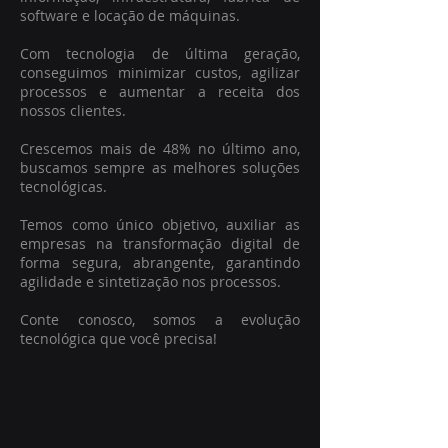
software e locação de máquinas.
Com tecnologia de última geração,
conseguimos minimizar custos, agilizar
processos e aumentar a receita dos
nossos clientes.
Crescemos mais de 48% no último ano,
buscamos sempre as melhores soluções
tecnológicas.
Temos como único objetivo, auxiliar as
empresas na transformação digital de
forma segura, abrangente, garantindo
agilidade e sintetização nos processos.
Conte conosco, somos a evolução
tecnológica que você precisa!