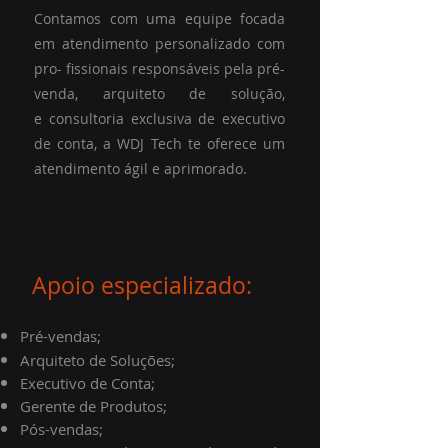
Contamos com uma equipe focada
em atendimento personalizado com
pro- fissionais responsáveis pela pré-
venda, arquiteto de solução,
e
consultoria exclusiva de executivo
de conta, a WDJ Tech te oferece um
atendimento ágil e aprimorado.
Apoio especializado:
P
ré-vendas;
Arquiteto de Soluções;
Executivo de Conta;
Gerente de Produtos;
Pós-vendas;