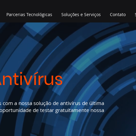
Parcerias Tecnológicas
Soluções e Serviços
Contato
ntivírus
 com a nossa solução de antivírus de última
 oportunidade de testar gratuitamente nossa