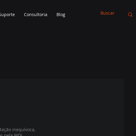
Suporte
Consultoria
Blog
tação inequívoca,
os pela WDJ