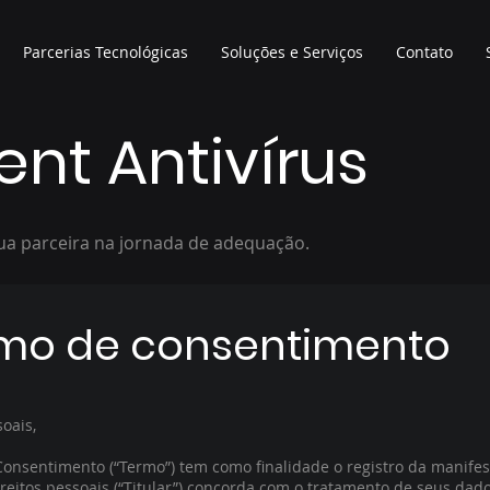
Parcerias Tecnológicas
Soluções e Serviços
Contato
nt Antivírus
ua parceira na jornada de adequação.
mo de consentimento
soais,
onsentimento (“Termo”) tem como finalidade o registro da manifes
ireitos pessoais (“Titular”) concorda com o tratamento de seus dad