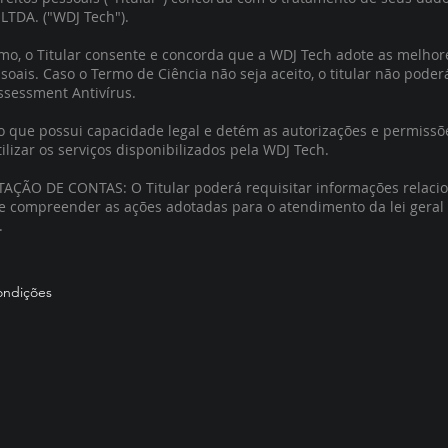
DA. ("WDJ Tech").
mo, o Titular consente e concorda que a WDJ Tech adote as melhor
oais. Caso o Termo de Ciência não seja aceito, o titular não pode
ssessment Antivírus.
ato que possui capacidade legal e detém as autorizações e permissõ
tilizar os serviços disponibilizados pela WDJ Tech.
ÇÃO DE CONTAS: O Titular poderá requisitar informações relacio
e compreender as ações adotadas para o atendimento da lei geral
.
ondições