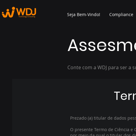
Seja Bem-Vindo!
Compliance
Assesme
Conte com a WDJ para ser a s
Ter
Prezado (a) titular de dados pes
O presente Termo de Ciência e C
por meio da qual o titular dos d