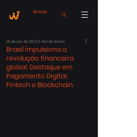
26 de jun. de 2023
2 min de leitura
Brasil impulsiona a
revolução financeira
global: Destaque em
Pagamento Digital,
Fintech e Blockchain