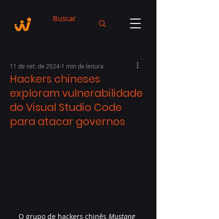
11 de set. de 2024
1 min de leitura
Hackers chineses
exploram vulnerabilidade
do Visual Studio Code
para atacar governos
O grupo de hackers chinês 
Mustang 